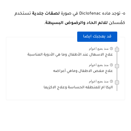
٥- توجد ماده Diclofenac في صورة
لصقات جلدية
تستخدم
كمُسكن
للالم الحاد والرضوض البسيطة
.
قد يعجبك ايضا
منذ بضع اعوام
علاج الاسهال عند الأطفال وما هي الأدوية المناسبة
منذ بضع اعوام
علاج مغص الاطفال وماهي أعراضه
منذ بضع اعوام
اليكا ام للمنطقه الحساسة وعلاج الاكزيما