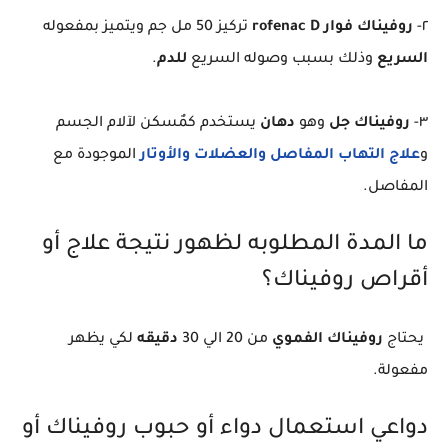
٢-
روفيناك فوار rofenac D
تركيز 50 مل جم ويتميز بمفعوله
السريع
وذلك بسبب وصوله السريع
للدم
.
٣-
روفيناك جل
وهو
دهان
يستخدم كمٌسكن لآلام الجسم
و
علاج التهاب المفاصل والعضلات والأوتار
الموجودة مع
المفاصل.
ما المدة المطلوبه لظهور نتيجة علاج أو
أقراص روفيناك؟
يحتاج
روفيناك الفموي
من 20 الي 30
دقيقه
لكي يظهر
مفعولة.
دواعي استعمال دواء أو حبوب روفيناك أو