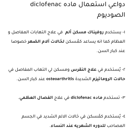
دواعي استعمال ماده diclofenac
الصوديوم
١- يستخدم
روفيناك مسكن ألم
في علاج التهابات المفاصل و
العظام كما انه يساعد كمُسكن
لحَالات آلام الضهر
خصوصا
عند كبار السن.
٢- يٌستخدم في
علاج النقرس
ومسكن لي التهاب المفاصل في
حالات الروماتيزم
الشديدة
osteoarthritis
عند كبار السن.
٣- تستخدم
ماده diclofenac
في علاج
الفصال العظمي
.
٤- يٌستخدم كمُسكن في حَالات الالم الشديد في الجسم
المصاحب
للدوره الشهريه عند النساء
.