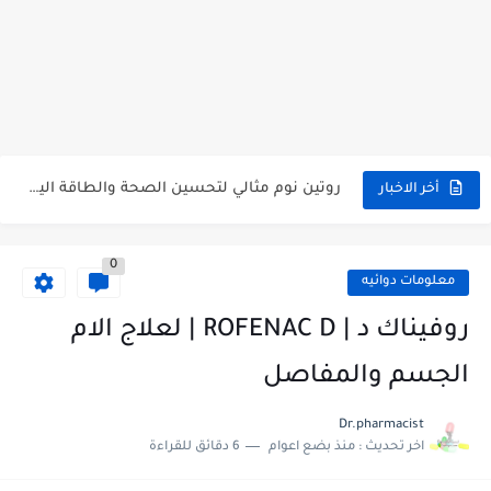
أفضل أعشاب طبيعية لعلاج القولون العصبي وتحسين النوم
فوائد عرق السوس للبشرة والصحة العامة + وصفات طبيعية
روتين نوم مثالي لتحسين الصحة والطاقة اليومية
أخر الاخبار
علاج القولون العصبي نهائيًا بطرق طبيعية
0
أفضل مكملات طبيعية للقولون والنوم العميق (مدعومة بدراسات)
معلومات دوائيه
تأثير القلق على النوم | حلول فعالة للتوتر قبل النوم
روفيناك د | ROFENAC D | لعلاج الام
اضطرابات النوم: الأسباب الشائعة وأفضل الحلول الطبيعية
الجسم والمفاصل
7 مشروبات طبيعية تخلصك من الأرق وتمنحك نوم عميق
Dr.pharmacist
اخر تحديث :
منذ بضع اعوام
6 دقائق للقراءة
علاج الأرق طبيعيًا: طرق فعالة للنوم دون أدوية