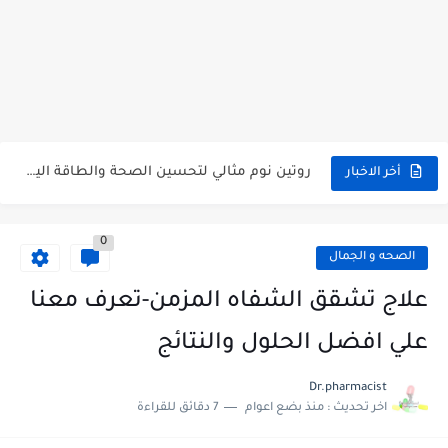
أفضل أعشاب طبيعية لعلاج القولون العصبي وتحسين النوم
فوائد عرق السوس للبشرة والصحة العامة + وصفات طبيعية
روتين نوم مثالي لتحسين الصحة والطاقة اليومية
أخر الاخبار
علاج القولون العصبي نهائيًا بطرق طبيعية
0
أفضل مكملات طبيعية للقولون والنوم العميق (مدعومة بدراسات)
الصحه و الجمال
تأثير القلق على النوم | حلول فعالة للتوتر قبل النوم
علاج تشقق الشفاه المزمن-تعرف معنا
اضطرابات النوم: الأسباب الشائعة وأفضل الحلول الطبيعية
علي افضل الحلول والنتائج
7 مشروبات طبيعية تخلصك من الأرق وتمنحك نوم عميق
Dr.pharmacist
اخر تحديث :
منذ بضع اعوام
7 دقائق للقراءة
علاج الأرق طبيعيًا: طرق فعالة للنوم دون أدوية