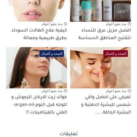
منذ بضع اعوام
منذ بضع اعوام
افضل مزيل عرق للنساء
كيفية علاج الهالات السوداء
لتفتيح المناطق الحساسة
بطرق طبيعية وفعالة
الصحه و الجمال
الصحه و الجمال
منذ بضع اعوام
منذ بضع اعوام
تعرفي علي افضل واقي
فوائد زيت الارغان للرموش و
شمس للبشرة الدهنية و
للوجه قبل النوم-argan-oil-
البشرة الجافة.....
الغني بالفيتامينات !!
تعليقات