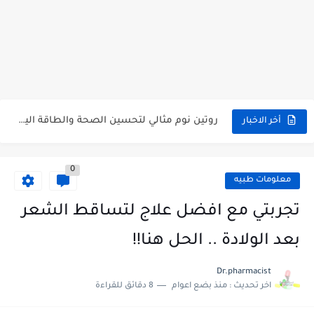
أفضل أعشاب طبيعية لعلاج القولون العصبي وتحسين النوم
فوائد عرق السوس للبشرة والصحة العامة + وصفات طبيعية
روتين نوم مثالي لتحسين الصحة والطاقة اليومية
أخر الاخبار
علاج القولون العصبي نهائيًا بطرق طبيعية
0
أفضل مكملات طبيعية للقولون والنوم العميق (مدعومة بدراسات)
معلومات طبيه
تأثير القلق على النوم | حلول فعالة للتوتر قبل النوم
تجربتي مع افضل علاج لتساقط الشعر
اضطرابات النوم: الأسباب الشائعة وأفضل الحلول الطبيعية
بعد الولادة .. الحل هنا!!
7 مشروبات طبيعية تخلصك من الأرق وتمنحك نوم عميق
Dr.pharmacist
اخر تحديث :
منذ بضع اعوام
8 دقائق للقراءة
علاج الأرق طبيعيًا: طرق فعالة للنوم دون أدوية