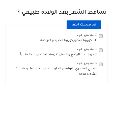
تساقط الشعر بعد الولادة طبيعي ؟
قد يعجبك ايضا
منذ بضع اعوام
دلتا كورونا متحور كورونا الجديد و اعراضه
منذ بضع اعوام
الاكزيما عند الرضع وأفضل طريقة للتخلص منها نهائياً
منذ بضع اعوام
العلاج السحري للبواسير الخارجيه Hemorrhoids وعلامات
الشفاء منها ...