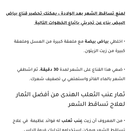
لمنع تساقط الشعر بعد الولادة ، يمكنك تحضير قناع بياض
البيض بناء عن تجربتي باتباع الخطوات التالية
• اخلطي
بياض بيضة
مع ملعقة كبيرة من العسل وملعقة
كبيرة من زيت الزيتون.
• ضعي هذا القناع على الشعر لمدة
30 دقيقة
، ثم اشطفي
الشعر بالماء الفاتر واستمتعي بي تصفيف شعرك.
ثمار عنب الثعلب الهندى من أفضل الثمار
لعلاج تساقط الشعر
• من المعروف أن زيت
عِنب ثعلب
له فوائد عظيمة في علاج
تساقط الشعر ويمكن استخدامه لتدليك فروة الراس.