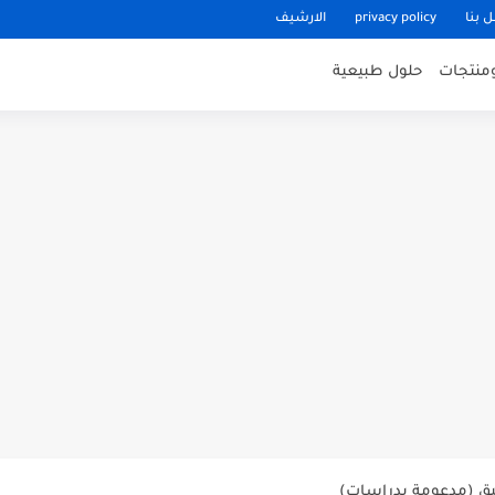
 بنا
privacy policy
الارشيف
منتجات
حلول طبيعية
ي وتحسين النوم
+ وصفات طبيعية
ومية
يق (مدعومة بدراسات)