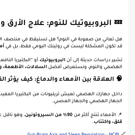
💤 البروبيوتيك للنوم: علاج الأرق 
هل تعاني من صعوبة في النوم؟ هل تستيقظ في منتصف الليل
قد تكون المشكلة ليست في روتينك اليومي فقط، بل في
أم
تشير دراسات حديثة إلى أن
البروبيوتيك
أو “البكتيريا النافع
الهضمي والنوم، ونستعرض أفضل
السلالات، الأطعمة، و
🧠 العلاقة بين الأمعاء والدماغ: كيف يؤثر ا
داخل جهازك الهضمي تعيش تريليونات من البكتيريا المفيدة. 
الجهاز الهضمي والجهاز العصبي.
📌 الأمعاء تنتج أكثر من
90% من السيروتونين
، وهو ناقل ع
قلق، واكتئاب
.