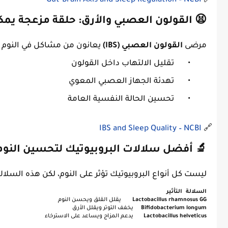
Gut-Brain Axis and Sleep Regulation – NCBI
🔗
😫 القولون العصبي والأرق: حلقة مزعجة يم
مرضى
القولون العصبي (IBS)
يعانون من مشاكل في النوم بنس
•
تقليل الالتهاب داخل القولون
•
تهدئة الجهاز العصبي المعوي
•
تحسين الحالة النفسية العامة
IBS and Sleep Quality – NCBI
🔗
🔬 أفضل سلالات البروبيوتيك لتحسين النوم
ليست كل أنواع البروبيوتيك تؤثر على النوم، لكن هذه السلا
السلالة
التأثير
Lactobacillus rhamnosus GG
يقلل القلق ويحسن النوم
Bifidobacterium longum
يخفف التوتر ويقلل الأرق
Lactobacillus helveticus
يدعم المزاج ويساعد على الاسترخاء