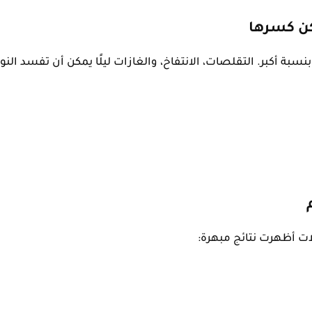
كن كسرها
بة أكبر. التقلصات، الانتفاخ، والغازات ليلًا يمكن أن تفسد النو
لات أظهرت نتائج مبهرة: