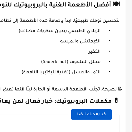
🍽️ أفضل الأطعمة الغنية بالبروبيوتيك للنوم
لتحسين نومك طبيعيًا، ابدأ بإضافة هذه الأطعمة إلى نظام
•
الزبادي الطبيعي (بدون سكريات مضافة)
•
الكيمتشي والميسو
•
الكفير
•
مخلل الملفوف (Sauerkraut)
•
التمر والعسل (تغذية للبكتيريا النافعة)
📝 نصيحة: تجنّب الأطعمة الدسمة أو الحارة ليلًا لأنها تعيق ال
💊 مكملات البروبيوتيك: خيار فعال لمن يعان
قد يعجبك ايضا