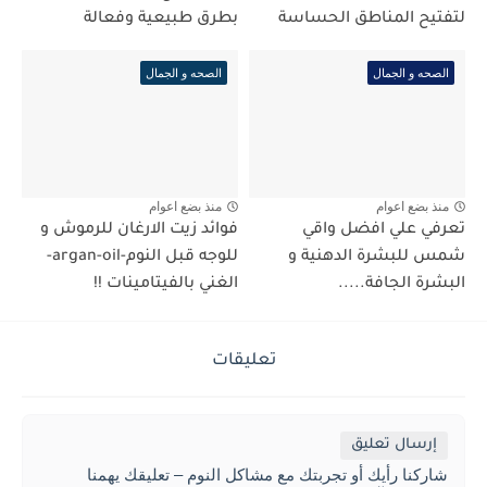
لتفتيح المناطق الحساسة
بطرق طبيعية وفعالة
الصحه و الجمال
الصحه و الجمال
منذ بضع اعوام
منذ بضع اعوام
تعرفي علي افضل واقي
فوائد زيت الارغان للرموش و
شمس للبشرة الدهنية و
للوجه قبل النوم-argan-oil-
البشرة الجافة.....
الغني بالفيتامينات !!
تعليقات
إرسال تعليق
شاركنا رأيك أو تجربتك مع مشاكل النوم – تعليقك يهمنا