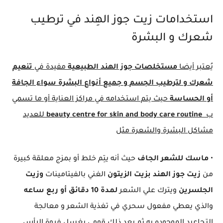
استخدامات زيت جوز الهِند في ترطيب
شعرك و البشرة
يُعتبر أيضا
مستخلصات جوز الهند الطبيعية
مفيدة في
تنعيم
شعرك و لترطيب الجسم و جميع أنواع البشرة سواء الجافة
أو الحساسة
حيث يتم استخدامه في مراكز العناية أو ما تسمي
ب
beauty centre for skin and body care routine
للعديد
مشاكل البشرة والشعرة مثل
•
ماسك للشعر الجاف
حيث أنه يتِم خلط أو بمزج معلقة كبيرة
من
زيت جوز الهند بزيت الزيتون
الغني بالفيتامينات
وزيت
الجلسرين
ويترك علي الشعر
لمدة 10 دقائق أو ربع ساعه
والذي يعطي مفعول سحري في تغذية الشعر و معالجة