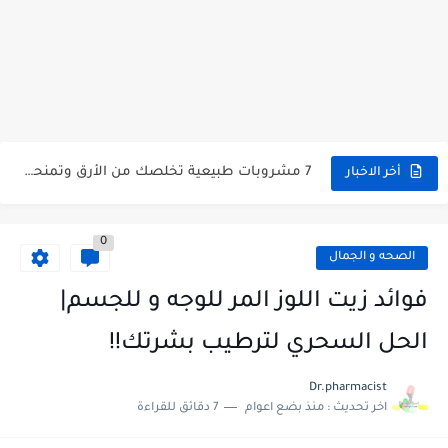
أفضل مكملات طبيعية للقولون والنوم العميق (مدعومة بدراسات)
تأثير القلق على النوم | حلول فعالة للتوتر قبل النوم
اضطرابات النوم: الأسباب الشائعة وأفضل الحلول الطبيعية
7 مشروبات طبيعية تخلصك من الأرق وتمنحك نوم عميق
علاج الأرق طبيعيًا: طرق فعالة للنوم دون أدوية
أخر الاخبار
البروبيوتيك للنوم: علاج الأرق وتحسين جودة النوم
0
الصحه و الجمال
فوائد زيت اللوز المر للوجه و للجسم|
الحل السحري لترطيب بشرتك!!
Dr.pharmacist
اخر تحديث :
منذ بضع اعوام
7 دقائق للقراءة